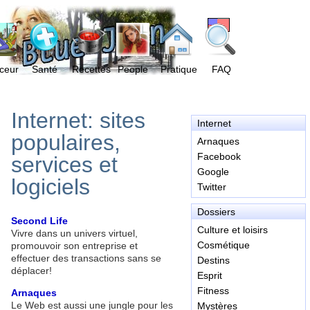
ceur
Santé
Recettes
People
Pratique
FAQ
Internet: sites
Internet
populaires,
Arnaques
Facebook
services et
Google
logiciels
Twitter
Dossiers
Second Life
Culture et loisirs
Vivre dans un univers virtuel,
Cosmétique
promouvoir son entreprise et
effectuer des transactions sans se
Destins
déplacer!
Esprit
Fitness
Arnaques
Le Web est aussi une jungle pour les
Mystères