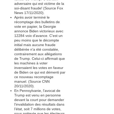
adversaire qui est victime de la
soi-disant fraude! (Source Fox
News 17/11/2020).
Après avoir terminé le
récomptage des bulletins de
vote en papier, la Georgie
annonce Biden victorieux avec
12284 voix d'avance. C'est un
peu moins que le décompte
initial mais aucune fraude
délibérée n'a été constatée,
contrairement aux allégations
de Trump. Celui-ci affirmait que
les machines à voter
inversaient les votes en faveur
de Biden ce qui est démenti par
ce nouveau recomptage
manuel. (Source CNN
20/11/2020).
En Pennsylvanie, l'avocat de
Trump est venu en personne
devant la court pour demander
l'invalidation des résultats dans
l'état, soit 7 millions de votes,
sous prétexte que les électeurs