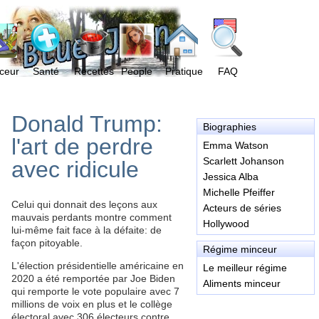
ceur
Santé
Recettes
People
Pratique
FAQ
Donald Trump:
Biographies
l'art de perdre
Emma Watson
Scarlett Johanson
avec ridicule
Jessica Alba
Michelle Pfeiffer
Celui qui donnait des leçons aux
Acteurs de séries
mauvais perdants montre comment
Hollywood
lui-même fait face à la défaite: de
façon pitoyable.
Régime minceur
L'élection présidentielle américaine en
Le meilleur régime
2020 a été remportée par Joe Biden
Aliments minceur
qui remporte le vote populaire avec 7
millions de voix en plus et le collège
électoral avec 306 électeurs contre