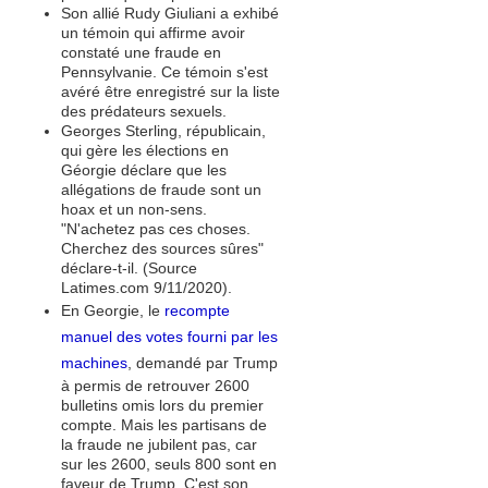
Son allié Rudy Giuliani a exhibé
un témoin qui affirme avoir
constaté une fraude en
Pennsylvanie. Ce témoin s'est
avéré être enregistré sur la liste
des prédateurs sexuels.
Georges Sterling, républicain,
qui gère les élections en
Géorgie déclare que les
allégations de fraude sont un
hoax et un non-sens.
"N'achetez pas ces choses.
Cherchez des sources sûres"
déclare-t-il. (Source
Latimes.com 9/11/2020).
En Georgie, le
recompte
manuel des votes fourni par les
machines
, demandé par Trump
à permis de retrouver 2600
bulletins omis lors du premier
compte. Mais les partisans de
la fraude ne jubilent pas, car
sur les 2600, seuls 800 sont en
faveur de Trump. C'est son