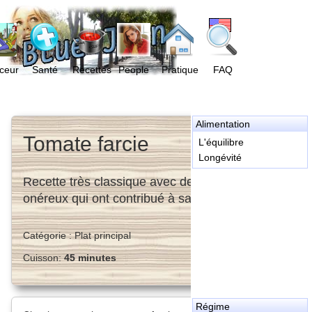
ceur
Santé
Recettes
People
Pratique
FAQ
Alimentation
Tomate farcie
L'équilibre
Longévité
Recette très classique avec des ingrédients peu
onéreux qui ont contribué à sa popularité.
Catégorie :
Plat principal
Cuisson:
45 minutes
Régime