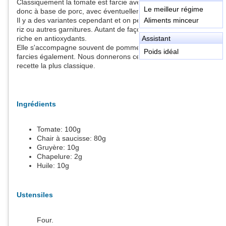
Classiquement la tomate est farcie avec de la chair à saucisse,
Le meilleur régime
donc à base de porc, avec éventuellement des champignons.
Il y a des variantes cependant et on peut utiliser du poisson, du
Aliments minceur
riz ou autres garnitures. Autant de façon de préparer un met
riche en antioxydants.
Assistant
Elle s'accompagne souvent de pomme de terre en dés ou
Poids idéal
farcies également. Nous donnerons cette fois la version de la
recette la plus classique.
Ingrédients
Tomate:
100
g
Chair à saucisse:
80
g
Gruyère:
10
g
Chapelure:
2
g
Huile:
10
g
Ustensiles
Four.