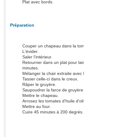
Plat avec bords.
Préparation
Couper un chapeau dans la tomate.
L'évider.
Saler l'intérieur.
Retourner dans un plat pour laisser dégorger 10
minutes.
Mélanger la chair extraite avec la chair à saucisse.
Tasser celle-ci dans le creux.
Râper le gruyère.
Saupoudrer la farce de gruyère et de chapelure.
Mettre le chapeau.
Arrosez les tomates d'huile d'olive.
Mettre au four.
Cuire 45 minutes à 200 degrés.