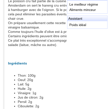
Le poisson cru fait partie de la cuisine de plusieurs nations. A
Le meilleur régime
Amsterdam on sert le hareng cru entre deux tranches de pain
à hamburger avec de l'oignon. Si le poisson a été congelé,
Aliments minceur
cela peut éliminer les parasites éventuels, inconvénient de la
chair crue.
Assistant
On prépare usuellement cette recette avec du thon rouge et du
Poids idéal
vinaigre balsamique.
Comme toujours l'huile d'olive est à privilégier.
Certains ingrédients peuvent être omis: une herbe, le lait...
Ce plat très exceptionnel s'accompagne idéalement d'une
salade (laitue, mâche ou autre).
Ingrédients
Thon:
100
g
Oeuf:
20
g
Lait:
5
g
Huile:
2
g
Vinaigre:
1
g
Jus de citron:
2
g
Persil:
2
g
Ciboulette:
2
g