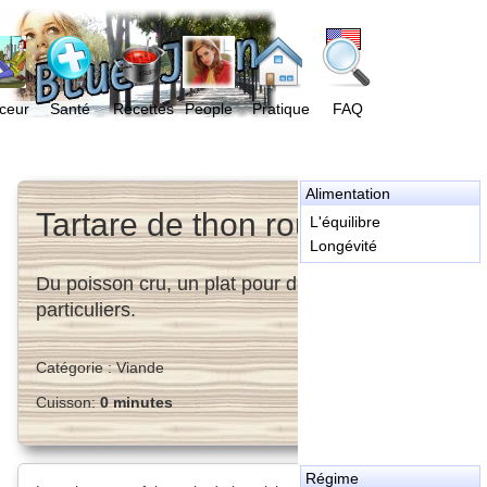
ceur
Santé
Recettes
People
Pratique
FAQ
Alimentation
Tartare de thon rouge
L'équilibre
Longévité
Du poisson cru, un plat pour des moments
particuliers.
Catégorie :
Viande
Cuisson:
0 minutes
Régime