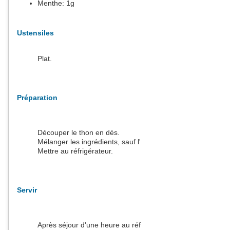
Menthe:
1
g
Ustensiles
Plat.
Préparation
Découper le thon en dés.
Mélanger les ingrédients, sauf l'oeuf, dans un saladier.
Mettre au réfrigérateur.
Servir
Après séjour d'une heure au réfrigérateur, servir en