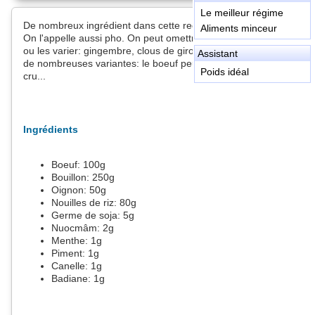
Le meilleur régime
De nombreux ingrédient dans cette recette longue à préparer.
Aliments minceur
On l'appelle aussi pho. On peut omettre des épices cependant
ou les varier: gingembre, clous de girofle. La cuisson aussi à
Assistant
de nombreuses variantes: le boeuf peut être rôti, bouilli, ou
Poids idéal
cru...
Ingrédients
Boeuf:
100
g
Bouillon:
250
g
Oignon:
50
g
Nouilles de riz:
80
g
Germe de soja:
5
g
Nuocmâm:
2
g
Menthe:
1
g
Piment:
1
g
Canelle:
1
g
Badiane:
1
g