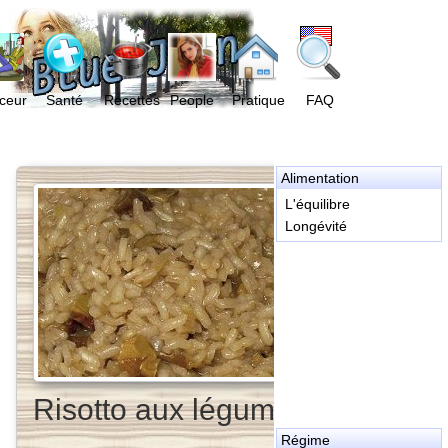
ceur
Santé
Recettes
People
Pratique
FAQ
Alimentation
L'équilibre
Longévité
Risotto aux légumes
Régime