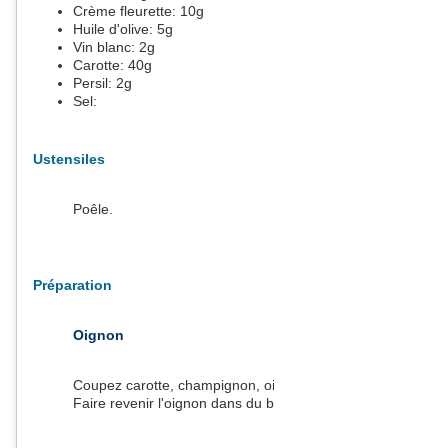
Crème fleurette:
10
g
Huile d'olive:
5
g
Vin blanc:
2
g
Carotte:
40
g
Persil:
2
g
Sel:
Ustensiles
Poêle.
Préparation
Oignon
Coupez carotte, champignon, oignon.
Faire revenir l'oignon dans du beurre et de l'huile.