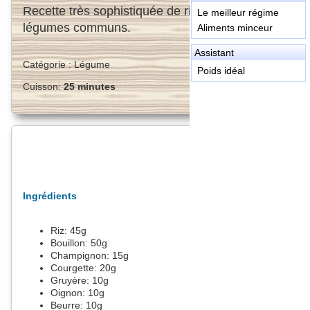
Recette très sophistiquée de riz avec des
Le meilleur régime
légumes communs.
Aliments minceur
Assistant
Catégorie :
Légume
Poids idéal
Cuisson:
25 minutes
Ingrédients
Riz:
45
g
Bouillon:
50
g
Champignon:
15
g
Courgette:
20
g
Gruyère:
10
g
Oignon:
10
g
Beurre:
10
g