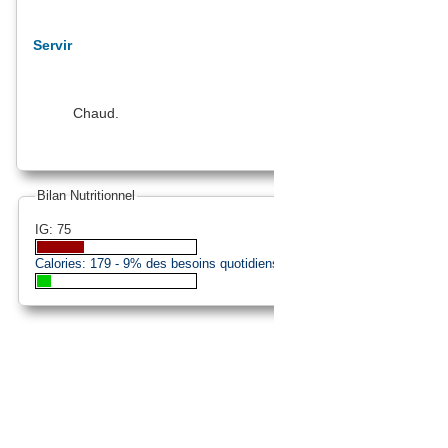
Servir
Chaud.
Bilan Nutritionnel
IG: 75
Calories:
179
- 9% des besoins quotidiens (approximation).
© 2008-2020 BlueJean.fr