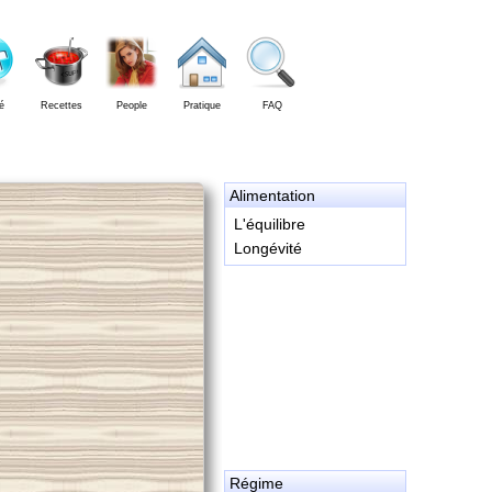
é
Recettes
People
Pratique
FAQ
Alimentation
L'équilibre
Longévité
Régime