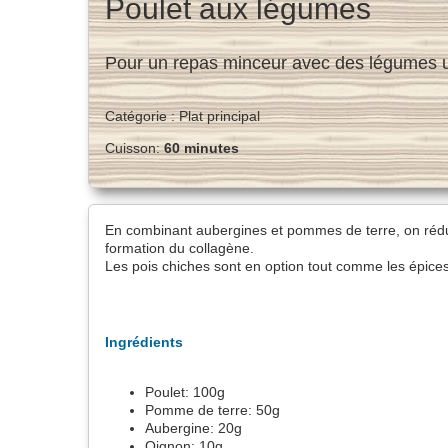
Poulet aux légumes
Pour un repas minceur avec des légumes ut
Catégorie :
Plat principal
Cuisson:
60 minutes
En combinant aubergines et pommes de terre, on réduit 
formation du collagène.
Les pois chiches sont en option tout comme les épices 
Ingrédients
Poulet:
100
g
Pomme de terre:
50
g
Aubergine:
20
g
Oignon:
10
g