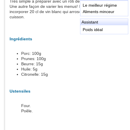
Très simple à préparer avec un rôti de porc. Peu calorique.
Le meilleur régime
Une autre façon de varier les menus! En option, on peut
incorporer 20 cl de vin blanc qui arrose le porc durant la
Aliments minceur
cuisson.
Assistant
Poids idéal
Ingrédients
Porc:
100
g
Prunes:
100
g
Beurre:
15
g
Huile:
5
g
Citronelle:
15
g
Ustensiles
Four.
Poêle.