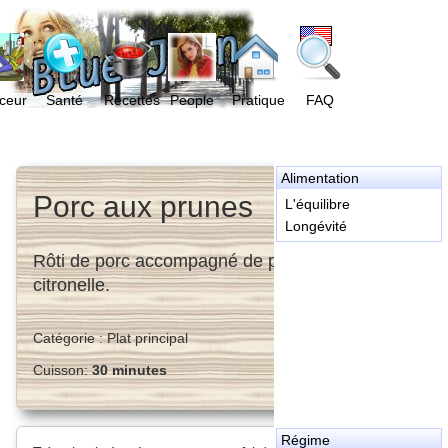
ceur
Santé
Recettes
People
Pratique
FAQ
Alimentation
Porc aux prunes
L'équilibre
Longévité
Rôti de porc accompagné de prunes cuites et
citronelle.
Catégorie :
Plat principal
Cuisson:
30 minutes
Régime