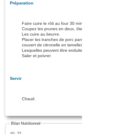
Préparation
Faire cuire le rôti au four 30 minutes à 180 degrés.
Coupez les prunes en deux, ôter le noyau.
Les cuire au beurre.
Placer les tranches de porc parmi les prunes, le tout
couvert de citronelle en lamelles.
Lesquelles peuvent être enduite du beurre de cuisson.
Saler et poivrer.
Servir
Chaud.
Bilan Nutritionnel
IG: 22