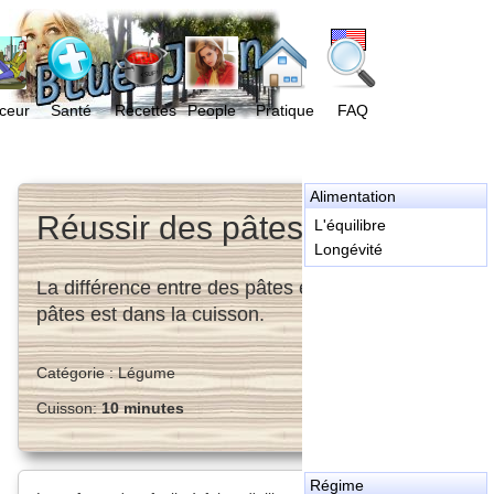
ceur
Santé
Recettes
People
Pratique
FAQ
Alimentation
Réussir des pâtes al dente
L'équilibre
Longévité
La différence entre des pâtes et de délicieuses
pâtes est dans la cuisson.
Catégorie :
Légume
Cuisson:
10 minutes
Régime