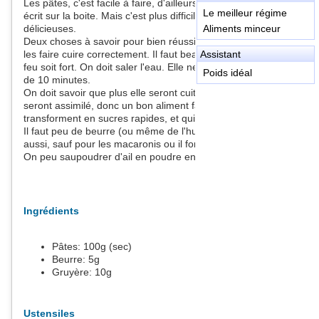
Les pâtes, c'est facile à faire, d'ailleurs le mode d'emploi est
Le meilleur régime
écrit sur la boite. Mais c'est plus difficile de faire qu'elle soient
délicieuses.
Aliments minceur
Deux choses à savoir pour bien réussir les pâtes, donc pour
les faire cuire correctement. Il faut beaucoup d'eau, et que le
Assistant
feu soit fort. On doit saler l'eau. Elle ne devraient pas cuire plus
Poids idéal
de 10 minutes.
On doit savoir que plus elle seront cuites et plus vite les sucres
seront assimilé, donc un bon aliment fait de sucres lents qui se
transforment en sucres rapides, et qui favorisent l'embonpoint.
Il faut peu de beurre (ou même de l'huile). Peu de gruyère
aussi, sauf pour les macaronis ou il fond et brunit au four.
On peu saupoudrer d'ail en poudre en quantité infime.
Ingrédients
Pâtes:
100
g (sec)
Beurre:
5
g
Gruyère:
10
g
Ustensiles