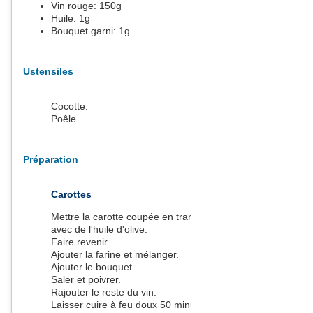
Vin rouge:
150
g
Huile:
1
g
Bouquet garni:
1
g
Ustensiles
Cocotte.
Poêle.
Préparation
Carottes
Mettre la carotte coupée en tranche dans une cocotte
avec de l'huile d'olive.
Faire revenir.
Ajouter la farine et mélanger.
Ajouter le bouquet.
Saler et poivrer.
Rajouter le reste du vin.
Laisser cuire à feu doux 50 minutes ou plus si les