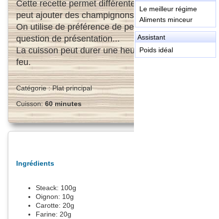
Cette recette permet différentes variations. On
Le meilleur régime
peut ajouter des champignons, de l'ail...
Aliments minceur
On utilise de préférence de petits oignons,
Assistant
question de présentation...
La cuisson peut durer une heure ou plus selon le
Poids idéal
feu.
Catégorie :
Plat principal
Cuisson:
60 minutes
Ingrédients
Steack:
100
g
Oignon:
10
g
Carotte:
20
g
Farine:
20
g