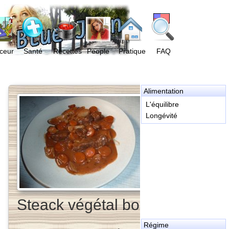
ceur
Santé
Recettes
People
Pratique
FAQ
Alimentation
L'équilibre
Longévité
Steack végétal bourguignon
Régime