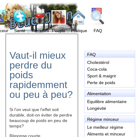
ceur
Santé
Recettes
People
Pratique
FAQ
Vaut-il mieux
FAQ
perdre du
Cholestérol
Coca-cola
poids
Sport & maigrir
rapidemment
Perte de poids
ou peu à peu?
Alimentation
Equilibre alimentaire
Longévité
Si l'on veut que l'effet soit
durable, doit-on éviter de perdre
Régime minceur
beaucoup de poids en peu de
temps?
Le meilleur régime
Aliments et minceur
Réponse courte