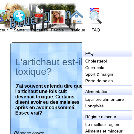
ceur
Santé
Recettes
People
Pratique
FAQ
FAQ
L'artichaut est-il
Cholestérol
Coca-cola
toxique?
Sport & maigrir
Perte de poids
J'ai souvent entendu dire que
l'artichaut une fois cuit
Alimentation
devenait toxique. Certains
Equilibre alimentaire
disent avoir eu des malaises
Longévité
après en avoir consommé.
Est-ce vrai?
Régime minceur
Le meilleur régime
Aliments et minceur
Réponse courte