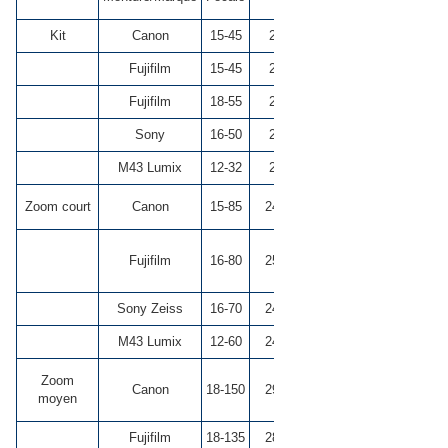
FF
Kit
Canon
15-45
24-75
3.5-6.3
**
Fujifilm
15-45
23-69
3.5-5.6
***
Fujifilm
18-55
28-84
2.8-4
****
Sony
16-50
24-76
3.5-5.6
*
M43 Lumix
12-32
24-64
3.5-5.6
****
Zoom court
Canon
15-85
24-137
3.5-5.6
***
Fujifilm
16-80
25-122
4
***
Sony Zeiss
16-70
24-107
4
*****
M43 Lumix
12-60
24-120
3.5-5.6
****
Zoom
Canon
18-150
29-242
3.5-6.3
**
moyen
Fujifilm
18-135
28-207
3.5-5.6
***