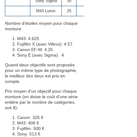
Sony Sigma
30
46
1.4
*****
M43 Lumix
25
50
1.7
***
Nombre d'étoiles moyen pour chaque
monture:
M43: 4.625
Fujifilm X (avec Viltrox): 4.57
Canon EF-M: 4.25
Sony E (avec Sigma) : 4
Quand deux objectifs sont proposés
pour un même type de photographie,
le meilleur des deux est pris en
compte.
Prix moyen d'un objectif pour chaque
monture (on divise le coût d'une série
entière par le nombre de catégories,
soit 8):
Canon: 325 €
M43: 406 €
Fujifilm: 500 €
Sony: 513 €