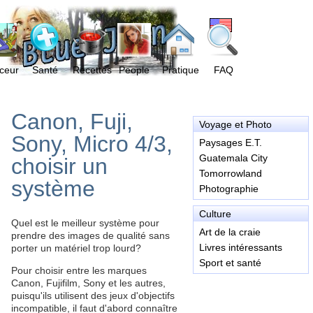
ceur
Santé
Recettes
People
Pratique
FAQ
Canon, Fuji,
Voyage et Photo
Sony, Micro 4/3,
Paysages E.T.
Guatemala City
choisir un
Tomorrowland
système
Photographie
Culture
Quel est le meilleur système pour
Art de la craie
prendre des images de qualité sans
Livres intéressants
porter un matériel trop lourd?
Sport et santé
Pour choisir entre les marques
Canon, Fujifilm, Sony et les autres,
puisqu'ils utilisent des jeux d'objectifs
incompatible, il faut d'abord connaître