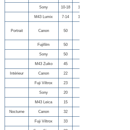
Sony
10-18
15-28
4
***
M43 Lumix
7-14
14-28
4
*****
Portrait
Canon
50
81
1.8
****
Fujifilm
50
76
2
****
Sony
50
76
1.8
***
M43 Zuiko
45
90
1.8
****
Intérieur
Canon
22
35
2
*****
Fuji Viltrox
23
35
1.4
*****
Sony
20
31
2.8
****
M43 Leica
15
30
1.7
*****
Nocturne
Canon
32
52
1.4
*****
Fuji Viltrox
33
50
1.4
*****