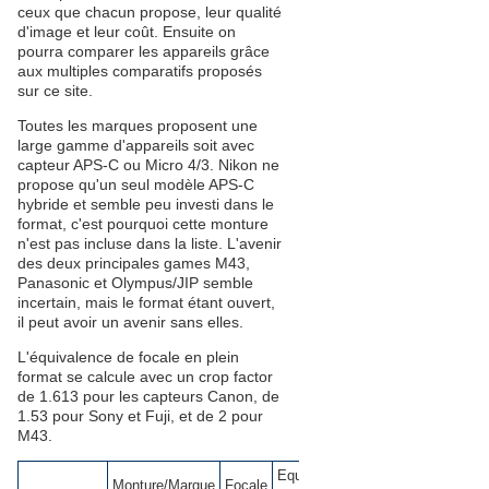
ceux que chacun propose, leur qualité
d'image et leur coût. Ensuite on
pourra comparer les appareils grâce
aux multiples comparatifs proposés
sur ce site.
Toutes les marques proposent une
large gamme d'appareils soit avec
capteur APS-C ou Micro 4/3. Nikon ne
propose qu'un seul modèle APS-C
hybride et semble peu investi dans le
format, c'est pourquoi cette monture
n'est pas incluse dans la liste. L'avenir
des deux principales games M43,
Panasonic et Olympus/JIP semble
incertain, mais le format étant ouvert,
il peut avoir un avenir sans elles.
L'équivalence de focale en plein
format se calcule avec un crop factor
de 1.613 pour les capteurs Canon, de
1.53 pour Sony et Fuji, et de 2 pour
M43.
Equivalent
Monture/Marque
Focale
Ouverture
Qualité